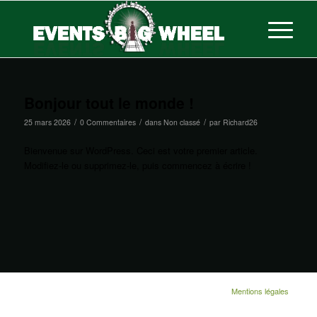
Bonjour tout le monde !
/
/
/
25 mars 2026
0 Commentaires
dans
Non classé
par
Richard26
Bienvenue sur WordPress. Ceci est votre premier article.
Modifiez-le ou supprimez-le, puis commencez à écrire !
© Copyright 2026 - Events Big Wheel. Tous droits réservés.
Mentions légales